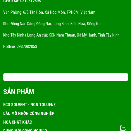
GPKD Số: 0310612595
Văn Phòng: 6/5 Tân Hòa, Xã Hóc Môn, TPHCM, Việt Nam
Kho Đồng Nai: Cảng Đồng Nai, Long Bình, Biên Hoà, Đồng Nai
Kho Tây Ninh ( Long An cũ): KCN Nam Thuận, Xã Mỹ Hạnh, Tỉnh Tây Ninh
Hotline:
0937082853
Email: 3tchemicals@gmail.com
SẢN PHẨM
ECO SOLVENT - NON TOLUENE
DẦU MỠ NHỜN CÔNG NGHIỆP
HOÁ CHẤT KHÁC
DUNG MÔI CÔNG NGHIỆP