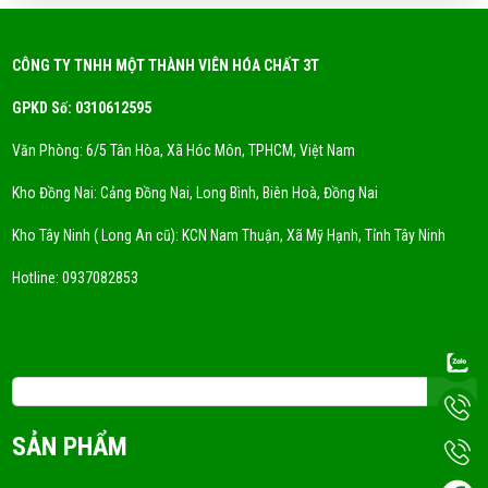
Hóa chất công nghiệp là gì? Phân loại hóa chất
thông dụng?
FRI 05, 2026
CÔNG TY TNHH MỘT THÀNH VIÊN HÓA CHẤT 3T
GPKD Số: 0310612595
Xu Hướng Dung Môi Thân Thiện Môi Trường - Eco
Solvent
Văn Phòng: 6/5 Tân Hòa, Xã Hóc Môn, TPHCM, Việt Nam
FRI 05, 2026
Kho Đồng Nai: Cảng Đồng Nai, Long Bình, Biên Hoà, Đồng Nai
DUNG MÔI CYCLỌHEXANE LÀ GÌ? NƠI CUNG CẤP
Kho Tây Ninh ( Long An cũ): KCN Nam Thuận, Xã Mỹ Hạnh, Tỉnh Tây Ninh
DUNG MÔI CYCLOHEXANE UY TÍN
FRI 05, 2026
Hotline:
0937082853
DUNG MÔI CÔNG NGHIỆP LÀ GÌ? MUA Ở ĐÂU TỐT?
FRI 05, 2026
Email: 3tchemicals@gmail.com
Dung Môi A150 Là Gì? Ứng Dụng!
SẢN PHẨM
FRI 05, 2026