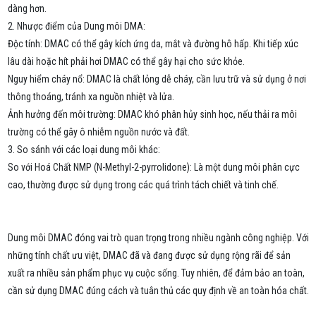
dàng hơn.
2. Nhược điểm của Dung môi DMA:
Độc tính: DMAC có thể gây kích ứng da, mắt và đường hô hấp. Khi tiếp xúc
lâu dài hoặc hít phải hơi DMAC có thể gây hại cho sức khỏe.
Nguy hiểm cháy nổ: DMAC là chất lỏng dễ cháy, cần lưu trữ và sử dụng ở nơi
thông thoáng, tránh xa nguồn nhiệt và lửa.
Ảnh hưởng đến môi trường: DMAC khó phân hủy sinh học, nếu thải ra môi
trường có thể gây ô nhiễm nguồn nước và đất.
3. So sánh với các loại dung môi khác:
So với Hoá Chất NMP (N-Methyl-2-pyrrolidone): Là một dung môi phân cực
cao, thường được sử dụng trong các quá trình tách chiết và tinh chế.
Dung môi DMAC đóng vai trò quan trọng trong nhiều ngành công nghiệp. Với
những tính chất ưu việt, DMAC đã và đang được sử dụng rộng rãi để sản
xuất ra nhiều sản phẩm phục vụ cuộc sống. Tuy nhiên, để đảm bảo an toàn,
cần sử dụng DMAC đúng cách và tuân thủ các quy định về an toàn hóa chất.