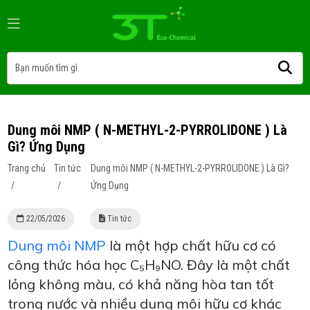
Dung môi NMP ( N-METHYL-2-PYRROLIDONE ) Là
Gì? Ứng Dụng
Trang chủ
Tin tức
Dung môi NMP ( N-METHYL-2-PYRROLIDONE ) Là Gì?
/
/
Ứng Dụng
22/05/2026
Tin tức
Dung môi NMP
là một hợp chất hữu cơ có
công thức hóa học C₅H₉NO. Đây là một chất
lỏng không màu, có khả năng hòa tan tốt
trong nước và nhiều dung môi hữu cơ khác