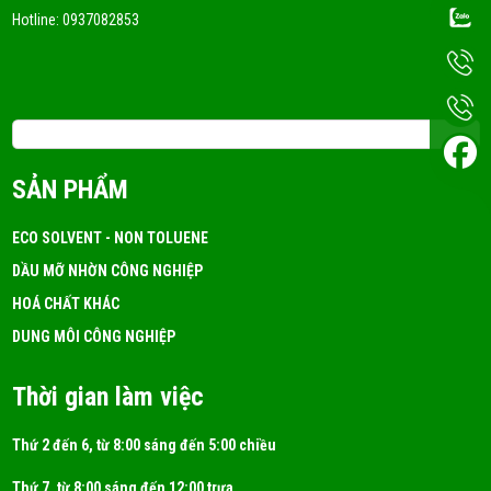
FRI 05, 2026
Hotline:
0937082853
DUNG MÔI CÔNG NGHIỆP LÀ GÌ? MUA Ở ĐÂU TỐT?
FRI 05, 2026
Email: 3tchemicals@gmail.com
Dung Môi A150 Là Gì? Ứng Dụng!
SẢN PHẨM
FRI 05, 2026
ECO SOLVENT - NON TOLUENE
DẦU MỠ NHỜN CÔNG NGHIỆP
DUNG MÔI ISOPROPYL ALCOHOL (IPA)
HOÁ CHẤT KHÁC
FRI 05, 2026
DUNG MÔI CÔNG NGHIỆP
Thời gian làm việc
Thứ 2 đến 6, từ 8:00 sáng đến 5:00 chiều
Thứ 7, từ 8:00 sáng đến 12:00 trưa