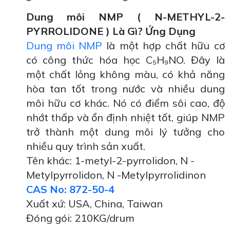
Dung môi NMP ( N-METHYL-2-
PYRROLIDONE ) Là Gì? Ứng Dụng
Dung môi NMP
là một hợp chất hữu cơ
có công thức hóa học C₅H₉NO. Đây là
một chất lỏng không màu, có khả năng
hòa tan tốt trong nước và nhiều dung
môi hữu cơ khác.
Nó có điểm sôi cao, độ
nhớt thấp và ổn định nhiệt tốt, giúp NMP
trở thành một dung môi lý tưởng cho
nhiều quy trình sản xuất.
Tên khác: 1-metyl-2-pyrrolidon, N -
Metylpyrrolidon, N -Metylpyrrolidinon
CAS No: 872-50-4
Xuất xứ: USA, China, Taiwan
Đóng gói: 210KG/drum