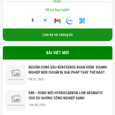
HOẶC
Hỗ trợ trực tuyến
Liên hệ với chúng tôi
BÀI VIẾT MỚI
NGUỒN CUNG DẦU KEROSENSE KHAN HIẾM: DOANH
NGHIỆP NÊN CHUẨN BỊ GIẢI PHÁP THAY THẾ NÀO?
FRI 07, 2026
D80 – DUNG MÔI HYDROCARBON LOW AROMATIC
CHO XU HƯỚNG CÔNG NGHIỆP XANH
THU 05, 2026