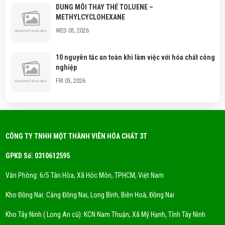
DUNG MÔI THAY THẾ TOLUENE –
METHYLCYCLOHEXANE
WED 05, 2026
10 nguyên tắc an toàn khi làm việc với hóa chất công
nghiệp
FRI 05, 2026
Hóa chất công nghiệp là gì? Phân loại hóa chất
thông dụng?
FRI 05, 2026
CÔNG TY TNHH MỘT THÀNH VIÊN HÓA CHẤT 3T
GPKD Số: 0310612595
Xu Hướng Dung Môi Thân Thiện Môi Trường - Eco
Solvent
Văn Phòng: 6/5 Tân Hòa, Xã Hóc Môn, TPHCM, Việt Nam
FRI 05, 2026
Kho Đồng Nai: Cảng Đồng Nai, Long Bình, Biên Hoà, Đồng Nai
DUNG MÔI CYCLỌHEXANE LÀ GÌ? NƠI CUNG CẤP
Kho Tây Ninh ( Long An cũ): KCN Nam Thuận, Xã Mỹ Hạnh, Tỉnh Tây Ninh
DUNG MÔI CYCLOHEXANE UY TÍN