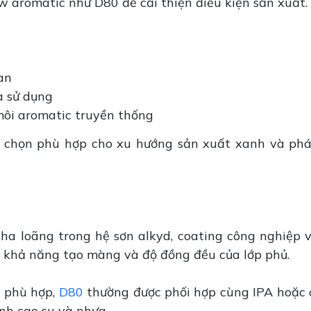
 aromatic như D80 để cải thiện điều kiện sản xuất.
àn
à sử dụng
môi aromatic truyền thống
 chọn phù hợp cho xu hướng sản xuất xanh và phá
a loãng trong hệ sơn alkyd, coating công nghiệp 
ện khả năng tạo màng và độ đồng đều của lớp phủ.
i phù hợp,
D80
thường được phối hợp cùng IPA hoặc 
nh cao su và nhựa.