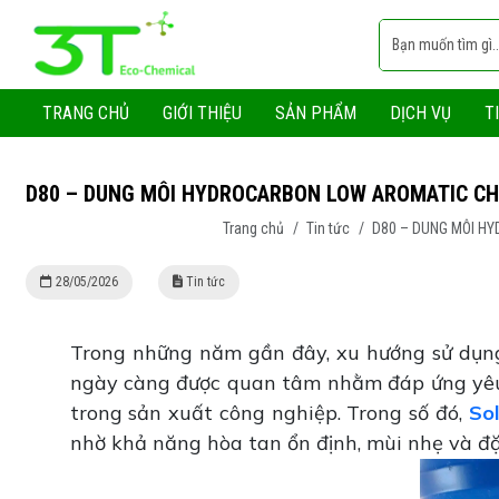
TRANG CHỦ
GIỚI THIỆU
SẢN PHẨM
DỊCH VỤ
T
D80 – DUNG MÔI HYDROCARBON LOW AROMATIC C
Trang chủ
/
Tin tức
/
D80 – DUNG MÔI H
28/05/2026
Tin tức
Trong những năm gần đây, xu hướng sử dụn
ngày càng được quan tâm nhằm đáp ứng yêu c
trong sản xuất công nghiệp. Trong số đó,
So
nhờ khả năng hòa tan ổn định, mùi nhẹ và đặc