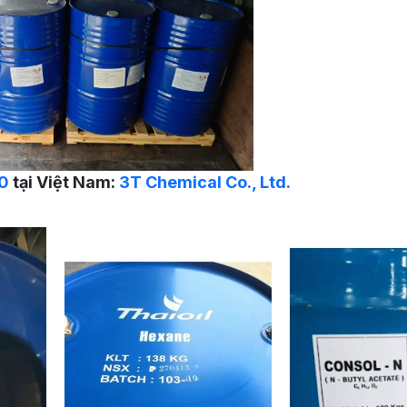
0
tại Việt Nam:
3T Chemical Co., Ltd.