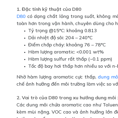
1. Đặc tính kỹ thuật của D80
D80
có dạng chất lỏng trong suốt, không m
toàn hơn trong vận hành, chuyên dùng cho hó
Tỷ trọng @15°C: khoảng 0.813
Dải nhiệt độ sôi: 204 – 240°C
Điểm chớp cháy: khoảng 76 – 78°C
Hàm lượng aromatic: <0.001 wt%
Hàm lượng sulfur rất thấp (~0.1 ppm)
Tốc độ bay hơi thấp hơn nhiều so với n
Nhờ hàm lượng aromatic cực thấp,
dung mô
chế ảnh hưởng đến môi trường làm việc so vớ
2. Vai trò của D80 trong xu hướng dung môi
Các dung môi chứa aromatic cao như Toluen
kèm mùi nặng, VOC cao và ảnh hưởng lớn đế