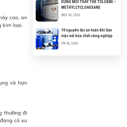
DUNG MÔI THAY THẾ TOLUENE –
METHYLCYCLOHEXANE
WED 05, 2026
háy cao, an
kim loại.
10 nguyên tắc an toàn khi làm
việc với hóa chất công nghiệp
FRI 05, 2026
Hóa chất công nghiệp là gì?
Phân loại hóa chất thông dụng?
FRI 05, 2026
dụng và hạn
Xu Hướng Dung Môi Thân Thiện
Môi Trường - Eco Solvent
FRI 05, 2026
g thường đi
DUNG MÔI CYCLỌHEXANE LÀ GÌ?
 đang có xu
NƠI CUNG CẤP DUNG MÔI
CYCLOHEXANE UY TÍN