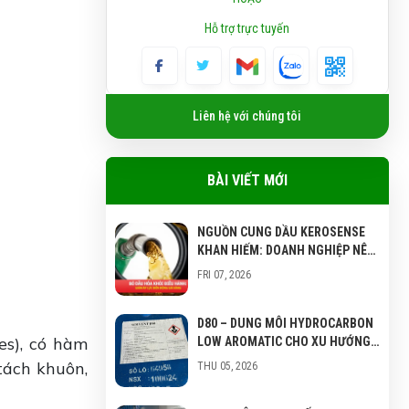
Hỗ trợ trực tuyến
Liên hệ với chúng tôi
BÀI VIẾT MỚI
NGUỒN CUNG DẦU KEROSENSE
KHAN HIẾM: DOANH NGHIỆP NÊN
CHUẨN BỊ GIẢI PHÁP THAY THẾ
FRI 07, 2026
NÀO?
D80 – DUNG MÔI HYDROCARBON
es), có hàm
LOW AROMATIC CHO XU HƯỚNG
CÔNG NGHIỆP XANH
tách khuôn,
THU 05, 2026