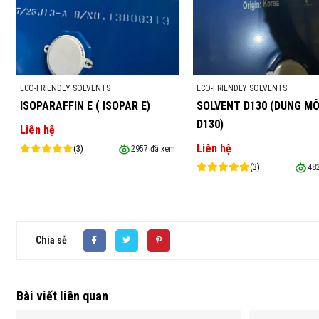
ECO-FRIENDLY SOLVENTS
ECO-FRIENDLY SOLVENTS
ISOPARAFFIN E ( ISOPAR E)
SOLVENT D130 (DUNG MÔ
D130)
Liên hệ
Liên hệ
(3)
2957 đã xem
(3)
48
Chia sẻ
Bài viết liên quan