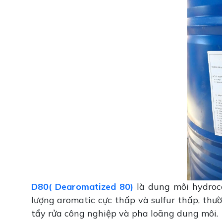
D80( Dearomatized 80)
là dung môi hydrocar
lượng aromatic cực thấp và sulfur thấp, thư
tẩy rửa công nghiệp và pha loãng dung môi.