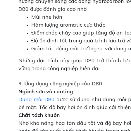
hướng chuyển sang các dòng hydrocarbon low
D80 được đánh giá cao nhờ:
Mùi nhẹ hơn
Hàm lượng aromatic cực thấp
Điểm chớp cháy cao giúp tăng độ an to
Độ ổn định tốt trong quá trình lưu trữ v
Giảm tác động môi trường so với dung 
Những đặc tính này giúp D80 trở thành lựa
vững trong công nghiệp hiện đại
3. Ứng dụng công nghiệp của D80
Ngành sơn và coating
Dung môi D80
được sử dụng như dung môi ph
bề mặt. Tốc độ bay hơi ổn định giúp cải thi
Chất tách khuôn
Nhờ khả năng hòa tan dầu tốt và độ bay hơ
khác để sản xuất chất tách khuôn trong ngà