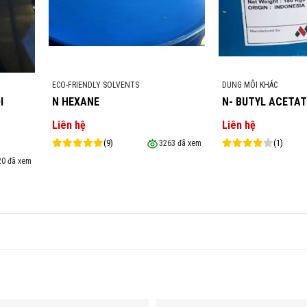
ECO-FRIENDLY SOLVENTS
DUNG MÔI KHÁC
I
N HEXANE
N- BUTYL ACETATE
Liên hệ
Liên hệ
(9)
(1)
3263 đã xem
20 đã xem