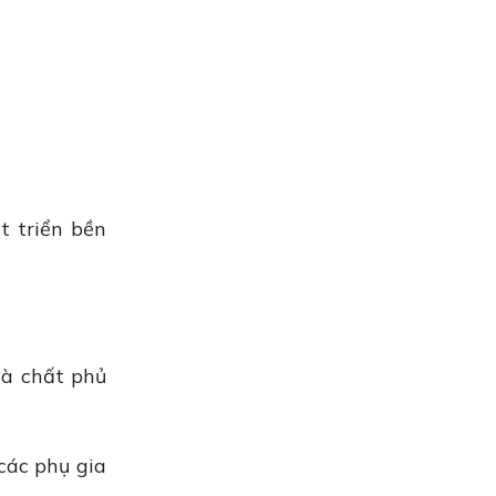
FRI 05, 2026
DUNG MÔI CÔNG NGHIỆP LÀ GÌ?
MUA Ở ĐÂU TỐT?
FRI 05, 2026
Dung Môi A150 Là Gì? Ứng Dụng!
FRI 05, 2026
t triển bền
DUNG MÔI ISOPROPYL ALCOHOL
(IPA)
FRI 05, 2026
và chất phủ
các phụ gia