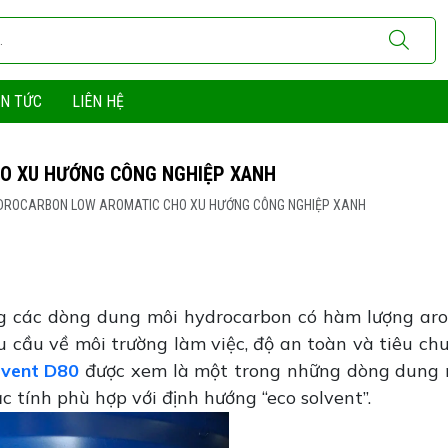
IN TỨC
LIÊN HỆ
HO XU HƯỚNG CÔNG NGHIỆP XANH
YDROCARBON LOW AROMATIC CHO XU HƯỚNG CÔNG NGHIỆP XANH
g các dòng dung môi hydrocarbon có hàm lượng ar
ầu về môi trường làm việc, độ an toàn và tiêu chu
lvent D80
được xem là một trong những dòng dung 
 tính phù hợp với định hướng “eco solvent”.