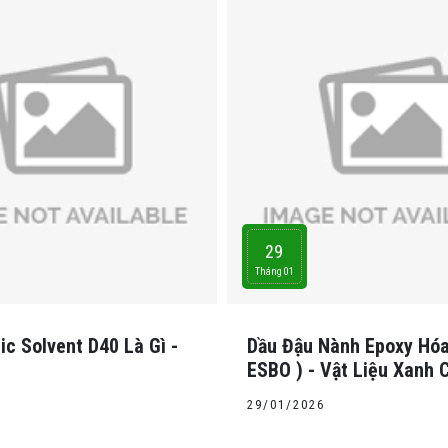
29
Tháng 01
c Solvent D40 Là Gì -
Dầu Đậu Nành Epoxy Hóa
g
ESBO ) - Vật Liệu Xanh 
Tương Lai
29/01/2026