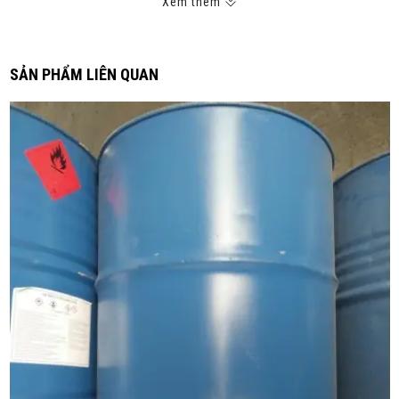
Xem thêm
Sản xuất màng bao bì
Sản xuất vật liệu đóng gói
Bảo Quản EVA EA28150:
SẢN PHẨM LIÊN QUAN
Nơi khô ráo, thoáng mát, nhiệt độ trong khoảng 10-25 độ C
Không chồng 2 pallet khi lưu trữ
Tuân thủ nguyên tắc nhập trước, xuất trước
Nơi Cung Cấp Hạt Nhựa EVA EA28150:
Hạt nhựa EVA EA28150 luôn có sẵn tại kho của công ty Hoá Chất 3T
S PLUX CHEMICAL COMPANY LIMITED