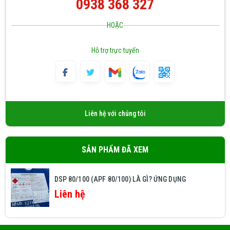
0938 368 327
HOẶC
Hỗ trợ trực tuyến
Liên hệ với chúng tôi
SẢN PHẨM ĐÃ XEM
DSP 80/100 (APF 80/100) LÀ GÌ? ỨNG DỤNG
Liên hệ