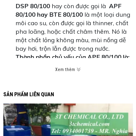
DSP 80/100
hay còn được gọi là
APF
80/100 hay BTE 80/100
là một loại dung
môi cao su, còn được gọi là thinner, chất
pha loãng, hoặc chất châm thêm. Nó là
một chất lỏng không màu, mùi nồng dễ
bay hơi, trộn lẫn được trong nước.
Thành phần chủ yếu của APF 80/100 là:
Cyclohexane 20 – 30%
Xem thêm
Heptane 60 – 70%
Methylcyclohexane 10 – 20%
n-hexane 1 – 5%
SẢN PHẨM LIÊN QUAN
Octane 1 – 5%
ỨNG DỤNG CỦA DSP 80/100
- Sản xuất cao su: DSP 80/100 được sử