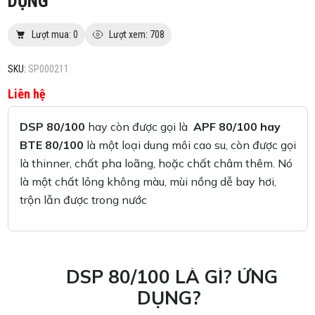
DỤNG
Lượt mua: 0
Lượt xem: 708
SKU:
SP000211
Liên hệ
DSP 80/100
hay còn được gọi là
APF 80/100 hay
BTE 80/100
là một loại dung môi cao su, còn được gọi
là thinner, chất pha loãng, hoặc chất châm thêm. Nó
là một chất lỏng không màu, mùi nồng dễ bay hơi,
trộn lẫn được trong nước
DSP 80/100 LÀ GÌ? ỨNG
DỤNG?