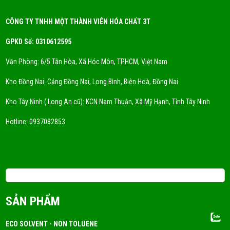
CÔNG TY TNHH MỘT THÀNH VIÊN HÓA CHẤT 3T
GPKD Số: 0310612595
Văn Phòng: 6/5 Tân Hòa, Xã Hóc Môn, TPHCM, Việt Nam
Kho Đồng Nai: Cảng Đồng Nai, Long Bình, Biên Hoà, Đồng Nai
Kho Tây Ninh ( Long An cũ): KCN Nam Thuận, Xã Mỹ Hạnh, Tỉnh Tây Ninh
Hotline:
0937082853
Email: 3tchemicals@gmail.com
SẢN PHẨM
ECO SOLVENT - NON TOLUENE