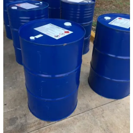
dụng để hòa tan cao su tự nhiên và tổng
hợp, cũng như các chất phụ gia cao su.
- Sơn và mực in: DSP 80/100 được sử
dụng để pha loãng sơn và mực in, cũng
như để làm sạch các dụng cụ và bề mặt.
- Chế biến nhựa: DSP 80/100 được sử
dụng để làm sạch các dụng cụ và bề mặt,
cũng như để pha loãng các chất phụ gia
nhựa.
- Tẩy rửa: DSP 80/100 được sử dụng để
tẩy rửa các bề mặt kim loại, nhựa và gỗ.